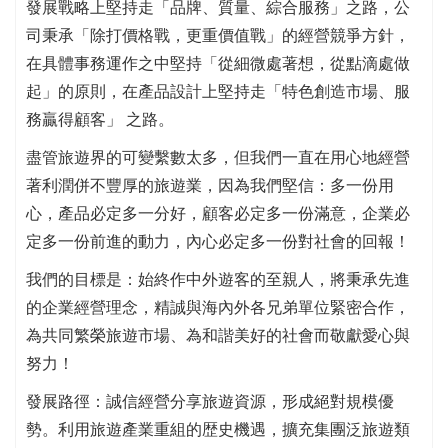
發展戰略上堅持走「品牌、質量、綜合服務」之路，公
司秉承「除打價格戰，更重價值戰」的經營競爭方針，
在具體事務運作之中堅持「從細微處著想，從點滴處做
起」的原則，在產品設計上堅持走「特色創造市場、服
務贏得顧客」 之路。
盡管旅遊界的可變繫數太多，但我們一直在用心地經營
著利潤併不豐厚的旅遊業，因為我們堅信：多一份用
心，產品必定多一分好，顧客必定多一份滿意，企業必
定多一份前進的動力，內心必定多一份對社會的回報！
我們的目標是：始終作中外遊客的至親人，將秉承先進
的企業經營理念，精誠與海內外各兄弟單位緊密合作，
為共同繁榮旅遊市場、為和諧美好的社會而敬獻愛心與
努力！
發展路徑：誠信經營分享旅遊資源，形成絕對規模優
勢。利用旅遊產業重組的歴史機遇，擴充集團泛旅遊類