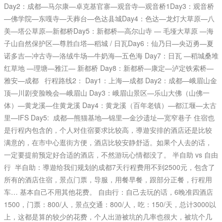
Day2：成都—马尔康—卓克基官寨—观音寺—观音桥1Day3：观音桥
—佛学院—东嘎寺—天葬台—色达县城Day4：色达—龙灯大草原—八
美—塔公草原—新都桥Day5：新都桥—高尔山寺 — 毛垭大草原 —海
子山自然保护区—尊胜白塔—稻城 / 日瓦Day6：仙乃日—央迈勇—夏
诺多吉—冲古寺—洛绒牛场—牛奶海—五色海 Day7：日瓦 —稻城桑堆
红草地 —理塘—雅江— 新都桥 Day8：新都桥—康定—泸定铁索桥—
雅安—成都 行程路线2： Day1：上海—成都 Day2：成都—峨眉山金
顶—川剧变脸晚会—峨眉山 Day3：峨眉山景区—乐山大佛（山佛一
体）—黄龙溪—住黄龙溪 Day4：黄龙溪（百年老镇）—都江堰—太古
里—IFS Day5: 成都—熊猫基地—锦里—金沙遗址—宽窄巷子 住宿也
是行程内包含的，个人对住宿要求比较高，導遊安排的酒店还是比较
满意的，在市中心逛街方便，酒店比较安静舒适。如果个人去的话，
一定要提前预定好合适的酒店，不然游玩心情都没了。 半自助 vs 自由
行 半自助：導遊给我们规划的成都7天行程费用不到2500元，包含了
所有的酒店住宿，景点门票，导服，用餐早餐，跟部分正餐，行程用
车… 基本自己不用其他花费。 自由行：自己去玩的话，6晚准四酒店
1500，门票：800/人，景点交通：800/人，吃：150/天，总计3000以
上，这都是算的较少的花费，个人出游被坑的几率也很大，被坑个几