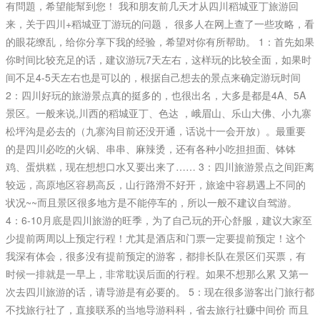
有問題，希望能幫到您！ 我和朋友前几天才从四川稻城亚丁旅游回
来，关于四川+稻城亚丁游玩的问题， 很多人在网上查了一些攻略，看
的眼花缭乱，给你分享下我的经验，希望对你有所帮助。 1：首先如果
你时间比较充足的话，建议游玩7天左右，这样玩的比较全面，如果时
间不足4-5天左右也是可以的，根据自己想去的景点来确定游玩时间
2：四川好玩的旅游景点真的挺多的，也很出名，大多是都是4A、5A
景区。一般来说,川西的稻城亚丁、色达 ，峨眉山、乐山大佛、小九寨
松坪沟是必去的（九寨沟目前还没开通，话说十一会开放）。最重要
的是四川必吃的火锅、串串、麻辣烫，还有各种小吃担担面、钵钵
鸡、蛋烘糕，现在想想口水又要出来了…… 3：四川旅游景点之间距离
较远，高原地区容易高反，山行路滑不好开，旅途中容易遇上不同的
状况~~而且景区很多地方是不能停车的，所以一般不建议自驾游。
4：6-10月底是四川旅游的旺季，为了自己玩的开心舒服，建议大家至
少提前两周以上预定行程！尤其是酒店和门票一定要提前预定！这个
我深有体会，很多没有提前预定的游客，都排长队在景区们买票，有
时候一排就是一早上，非常耽误后面的行程。如果不想那么累 又第一
次去四川旅游的话，请导游是有必要的。 5：现在很多游客出门旅行都
不找旅行社了，直接联系的当地导游科科，省去旅行社赚中间价 而且