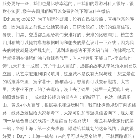
服务更好一些，我们也是比较幸运的，带我们的导游科科人很好，很
耐心负责 ,楼主去四川稻城可以免费咨询下導遊科科微信
ID:huangke0257 ​​ 为了能玩的舒服，没有自己找攻略，直接联系的導
遊，因为朋友之前也是让她安排的，口碑比较好，我们的酒店住宿、
餐饮、门票、交通都是她给我们安排好的，安排的比较周到。楼主去
四川稻城可以提前導遊根据时间和想去的景点设计一下路线，因为我
去的时候就是这样规划的。 说到成都总逃不开火锅与辣，仿佛蜀地天
然就浸润在沸腾红油与鲜辣香气里，叫人情迷到不能自已~李白曾作
诗“九天开出一成都，万户千山入画图”，成都的故事从李冰治水到蜀汉
立国，从玄宗避难到移民填川，这座城不是仅有火锅与辣！ 想去景点
的话推荐锦里、宽窄巷子、熊猫基地，想逛街可以去春熙路、太古
里。大家坐不住，约了去逛街，晚上去了锦里（锦里一定要晚上去，
拍照爆好看！） 成都比较经典的景点有：稻城亚丁、色达、峨眉乐
山、黄龙+小九寨等，根据要求和游玩时间，我们让導遊规划了两条线
路，线路放这里给大家参考下，大家可以加導遊微信咨询下，规划定
制一条适合自己的线路~ 快速留言 行程路线1： 这是我毕业旅行的第
一站，坐标上海，第一次去成都，導遊给我规划的这条线路，真的很
好耍！ Day1：上海—成都（来的早可以去宽窄锦里、玉林西路逛吃）