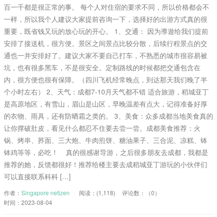
百一千都是很正常的事。 每个人对住宿的要求不同，所以价格都会不
一样，所以我个人建议大家提前咨询一下，选择好的出游方式真的很
重要，既省钱又玩的放心玩的开心。 1、交通： 因为導遊给我们提前
安排了接送机，很方便。景区之间景点比较分散，后续行程景点的交
通也一并安排好了。建议大家不要自己打车，不熟悉的城市很容易被
坑，也有很多黑车，不是很安全。定制路线的时候都把交通包含在
内，很方便也很有保障。（四川飞机经常晚点，到达那天我们晚了半
个小时左右） 2、天气：成都7-10月天气都不错 适合旅游，稻城亚丁
是高原地区，有雪山，眉山是山区，早晚温差有点大，记得准备好厚
的衣物、雨具，还有防晒霜之类的。 3、美食：众多成都当地美食真的
让你撑破肚皮，看见什么都忍不住要去尝一尝。成都美食推荐：火
锅、烤串、荞面、三大炮、牛肉煎饼、糖油果子、三合泥、凉糕、钵
钵鸡等等，必吃！ 真的很感谢导游，之后很多朋友去成都，我都是
推荐的她，反馈都很好！推荐给楼主要去成稻城亚丁游玩的小伙伴们
可以直接联系科科 […]
作者：
Singapore netizen
阅读：(1,118)
评论数：（0）
时间：2023-08-04