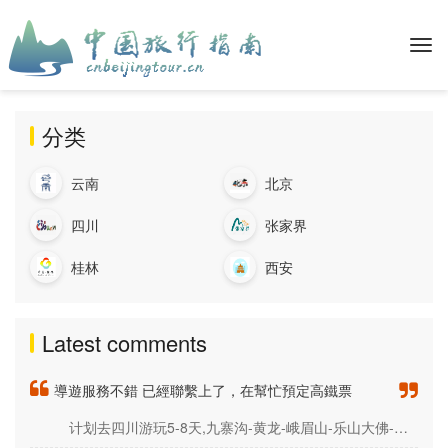
分类
云南
北京
四川
张家界
桂林
西安
Latest comments
導遊服務不錯 已經聯繫上了，在幫忙預定高鐵票
计划去四川游玩5-8天,九寨沟-黄龙-峨眉山-乐山大佛-熊猫基地-稻城亚丁,都很想去，该如何规划路线? 精品小团和自由行那个更舒适？求去过的朋友分享一下心得，有没有比较详细的图文旅行攻略推荐？谢谢